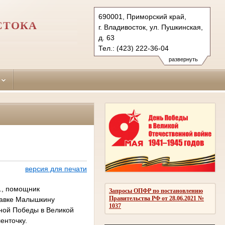
690001, Приморский край,
СТОКА
г. Владивосток, ул. Пушкинская,
д. 63
Тел.: (423) 222-36-04
leninsky.prm@sudrf.ru
развернуть
версия для печати
А., помощник
Запросы ОПФР по постановлению
Правительства РФ от 28.06.2021 №
ставке Малышкину
1037
иной Победы в Великой
енточку.