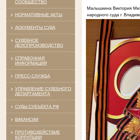
СООБЩЕСТВО
Малышкина Виктория Мих
народного суда г. Владиво
НОРМАТИВНЫЕ АКТЫ
ДОКУМЕНТЫ СУДА
СУДЕБНОЕ
ДЕЛОПРОИЗВОДСТВО
СПРАВОЧНАЯ
ИНФОРМАЦИЯ
ПРЕСС-СЛУЖБА
УПРАВЛЕНИЕ СУДЕБНОГО
ДЕПАРТАМЕНТА
СУДЫ СУБЪЕКТА РФ
ВАКАНСИИ
ПРОТИВОДЕЙСТВИЕ
КОРРУПЦИИ