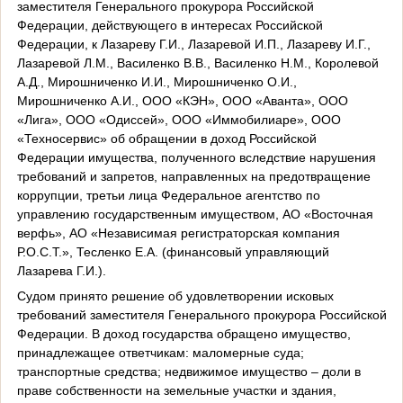
заместителя Генерального прокурора Российской
Федерации, действующего в интересах Российской
Федерации, к Лазареву Г.И., Лазаревой И.П., Лазареву И.Г.,
Лазаревой Л.М., Василенко В.В., Василенко Н.М., Королевой
А.Д., Мирошниченко И.И., Мирошниченко О.И.,
Мирошниченко А.И., ООО «КЭН», ООО «Аванта», ООО
«Лига», ООО «Одиссей», ООО «Иммобилиаре», ООО
«Техносервис» об обращении в доход Российской
Федерации имущества, полученного вследствие нарушения
требований и запретов, направленных на предотвращение
коррупции, третьи лица Федеральное агентство по
управлению государственным имуществом, АО «Восточная
верфь», АО «Независимая регистраторская компания
Р.О.С.Т.», Тесленко Е.А. (финансовый управляющий
Лазарева Г.И.).
Судом принято решение об удовлетворении исковых
требований заместителя Генерального прокурора Российской
Федерации. В доход государства обращено имущество,
принадлежащее ответчикам: маломерные суда;
транспортные средства; недвижимое имущество – доли в
праве собственности на земельные участки и здания,